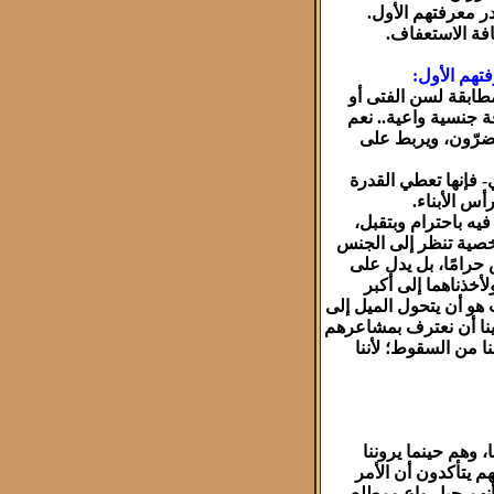
در معرفتهم الأول.
افة الاستعفاف.
تهم الأول:
طابقة لسن الفتى أو
ة جنسية واعية.. نعم
يخضرّون، ويربط على
 فإنها تعطي القدرة
س الأبناء.
فيه باحترام وبتقبل،
شخصية تنظر إلى الجنس
حرامًا، بل يدل على
لأخذناهما إلى أكبر
 هو أن يتحول الميل إلى
نا أن نعترف بمشاعرهم
ا من السقوط؛ لأننا
ا، وهم حينما يروننا
هم يتأكدون أن الأمر
نهم جيل واعٍ ومطلع