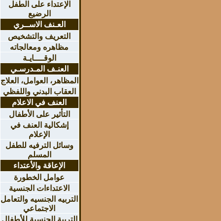
الإعتداء على الطفل
الرضيع
العـنف الاســري
التعريف والتشخيص
مظاهره ومعالجاته
الوقــــايـة
العنـف المـدرسـي
المظاهر، العوامل، العلاج
العقاب البدني واللفظي
العنف في الاعلام
التأثير على الأطفال
إشكالية العنف في
الإعلام
وسائل الترفيه للطفل
المسلم
الإعاقة والأعتداء
عوامل الخطورة
الاعتداءات الجنسية
التربيه الجنسيه والتعامل
الاجتماعي
التربية الجنسية للأطفال