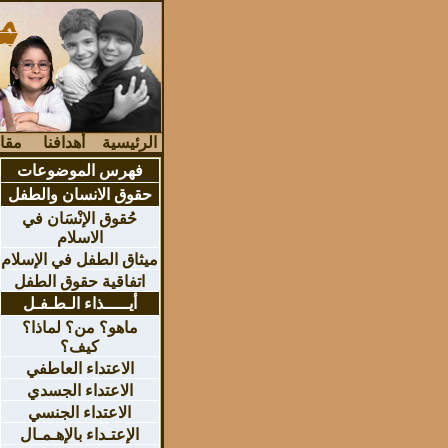
الرئيسية
أهدافنا
مقا
فهرس الموضوعات
حقوق الانسان والطفل
حُقوق الإنْسَان في
الاسلام
ميثاق الطفل في الإسلام
اتفاقية حقوق الطفل
أيـــــذاء الـطـفـل
ماهو؟ من؟ لماذا؟
كيف؟
الاعتداء العاطفي
الاعتداء الجسدي
الاعتداء الجنسي
الإعتـداء بالإهـمـال