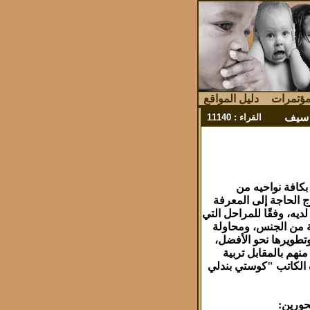
ؤتمرات
دليل المواقع
و سيف
القراء :
11140
بكافة نواحيه من
الحاجة إلى المعرفة
ديه، وفقًا للمراحل التي
قة من الجنس، ومحاولة
تطويرها نحو الأفضل،
منهم بالمقابل تربية
ه الكاتب "كوستي بندلي
حورين: