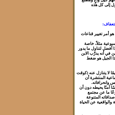
ل إلى كل هذه
ستعفاف:
هو أمر تغيير قناعات
سبوعية مثلاً، خاصة
ا أفضل لتناول ما يدور
في أنه يدرِّب الابن
هذا الجيل هو ضغط
مًا لا يتنازل عنه (كوقت
ماعية المنتشرة أن
س وانحرافاته.
ًا آمنًا يحيطه دون أن
عًا ما عن مجتمع
صداقاته المتنوعة
ة والواقعية عن الحياة