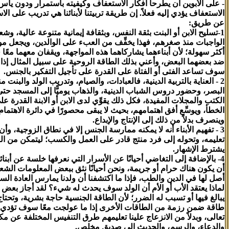
- على الأبوين أن يطرحا أفكار الاستعفاف وكيفيته باستمرار ودون يأ
الاستعفاف يؤدي إليه فعلاً. إن طريقة تربيتنا لأبنائنا هي تدريب على ال
عن طريق:
1-تسليح الابن أو البنت بثقة النفس، وبثقافة إيمانية متنوعة عالية، وش
الواجبات منذ صغرهم، فهذا يخفِّف من العبء على الوالدين، ويجعل مواج
أكثر سهولة؛ لأن أبناءهما يشاركاهما هذه المواجهة، ويقفان معهما معً
ضد بعضهما البعض، وأعني بذلك الطاقة الروحية على سبيل المثال إذا تم
سوف تساعد الفتى أو الفتاة على القدرة على تأجيل التفكير بالجنس.
2 - العناية بالتربية الدينية، فالعبادات، والصيام، وتدريب الولد والبنت
البصر، وحضور دروس الشباب الدينية، والذهاب يوميًّا إلى المسجد حتى
الكتب والمجلات المفيدة، فكل ذلك يقوِّي لدى الابن أو الابنة القدرة ع
الخطأ، ويوسِّع أفق اهتمامهم، بحيث لا يبقى محصورًا في دائرة الاهتما
وينصرف بدلاً من ذلك إلى الإنتاج والإبداع.
3 - تفهيم الأبناء أنه لا يمكنه ممارسة الجنس إلا في نطاق الزوجية، وأ
تعليمه، وتحوله إلى فرد منتج قادر على العمل والكسب؛ ليتمكن من ال
يشترط الإشهار.
4- بالإضافة إلى التغاضي أحيانًا عن الأسرار التي نعرفها خلسة عن أبنا
أن يكون هناك حرام أو جريمة، ونحن أحيانًا نثق ببعض المعلومات الشعب
أصل لها في الدين والطب، فإذا ما اكتشفنا أن ولدنا يمارس العادة السرية
لماذا يعتقد الأب أو الأم أن الولد سوف يحدث له شيء؟ لقد أجاز بعض ا
يبالغ فيها أو تسبب له الضرر؛ لأن الطاقة الجنسية حاجة بشرية، وتحت
طاقة ضمن رزمة من الطاقات الأخرى إذا ما عولجت معًا سوف تؤدي إلى
تعالى، وبدلاً من الانزعاج علينا تعليمهم طرق التنفيس المختلفة عن م
والدعاء، والرسم، والحديث إلى صديق مخلص.