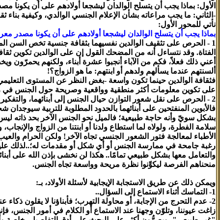
الأول: بماذا يجب أن يتسلح الوالدان ليشجعا أولادهم على أن يكونا مص
-الثاني: ما يجب مراعاته بشأن الإعلام الجنسي الوالدي، وكيفية بناء ثق
نأتي للمحور الأول:
بماذا يجب أن يتسلح الوالدان ليشجعا أولادهم على أن يكونا مصدر معرف
1 - الحرص على تثقيف الوالدين نفسيهما بثقافة جنسية تخص السن الم
الفتاة. وقد نتساءل أنه من المضحك القول إن على الوالدين تكوين ثقاف
أعني ذلك فعلاً، فكم من الآباء أنجبوا عشرة أبناء، ولكنهم يحمرّون و
ألسنتهم عندما يسألهم ولدهم أو ابنتهم: ما هو الزواج؟!
فثقافة الوالدين حينما تكون واسعة -بغض النظر عن المستوى التعليمي-
على تكوين معلومات أكثر منطقية وواقعية وصريحة حول الجنس في رأ
2 - الحرص على نقل شعور التوازن حيال الجنس إلى أبنائهما، والتفكير 
فالأبوين المنفتحين على أبنائهما بالحدود المطلوبة للتربية سيوجدان 
بشكل سويّ وأنه حاجة طبيعية؛ فالميل نحو الجنس الآخر بحد ذاته ليس 
سلامة الفطرة، ولولاه لما استطاع ولدنا أو ابنتنا من الزواج والإنجاب، و
الأطباء لمعالجة فتور الشعور الجنسي تجاه الآخر! ولكن الحرام والعيب
رغبة جامحة في ممارسة الجنس أو أي شكل أو مقدمات له؛..لذلك علي
والتعامل معها بشكل طبيعي تمامًا.. هكذا لن نخشى بإذن الله على أبنائن
منحناهم الفرصة ليكوِّنوا نظرة مريحة وواسعة تجاه الجنس.
ويمكن ذلك عن طريق الاستجابة الإيجابية لأسئلة الأولاد، بـ:
1- التماسك أثناء الاستماع إلى السؤال..
2- عدم التحرج من الإجابة، أو محاولة التهرب؛ فأبناؤنا لا يقلون ذكاء عن
زاغت عيوننا، وتلوّن وجهنا عند الاستماع أو الكلام في أمور الجنس، فإن
"غير طبيعي"، ويصرُّون أكثر على البحث على أدق التفاصيل، خاصة وأ