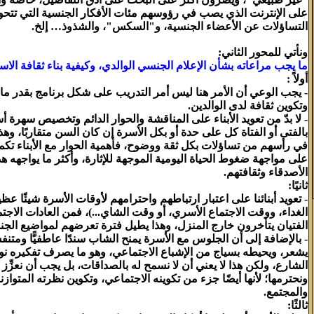
على الإنترنت الذي يصب في رؤوسهم مئات الأفكار الجنسية التي تتحو
التساؤلات عن الأعضاء الجنسية، و"السكس"، والشذوذ… إلخ.
ونأتي للمحور الثاني:
ما يجب مراعاته بشأن الإعلام الجنسي الوالدي، وكيفية بناء ثقافة الا
أولاً :
- يجب الوعي أن الأمر هنا ليس أمر التدريب على شكل برنامج بقدر ما 
وتكوين ثقافة لدى الوالدين.
- لا بدّ من تعويد الأبناء على المناقشة والحوار الدائم وتخصيص سهرة أ
بالفتى أو الفتاة كل على حدة أو بكل الأسرة إن كان السن متقاربًا، وهذ
في رأسهم من تساؤلات بكل ثقة ووضوح، فأهمية الحوار مع الأبناء تكمن 
على مواجهة ضغوط الحياة اليومية الموجهة للإثارة، وأكثر ما يواجهه 
الأصدقاء وثقافتهم.
ثانيًا:
- تعويد أبنائنا على اعتبار ارتباطهم واحترامهم لأوقات الأسرة شيئًا عظي
الغداء، ووقت الاجتماع الأسري، أو وقت الشاي...)، فمن العادات الاجت
الفتيان يتأخرون خارج المنزل، وهذا يطيل فترة تعرضهم لمواضيع الجن
- بالإضافة إلى أن الجلوس مع الأسرة يمنح الشاب سندًا عاطفيًّا ومتنفس
يشعر، ويحيطه بسياج من الإشباع الاجتماعي، وهو ما يصرف تفكيره نو
الشارع، ولكن هذا لا يعني أن لا نسمح له بالصداقات، بل يجب أن نعزِّز 
ونحترمها؛ لأنها أيضًا جزء من تكوينه الاجتماعي، وتكوين نظرته المتوازن
والمجتمع.
ثالثًا: