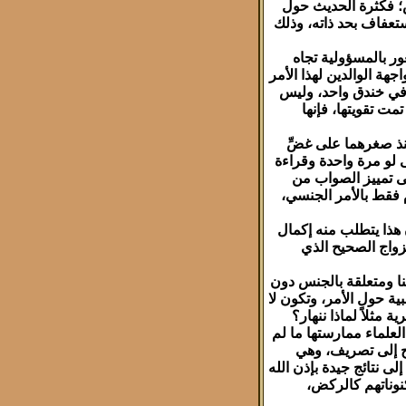
س؛ فكثرة الحديث حول
استعفاف بحد ذاته، وذلك
عور بالمسؤولية تجاه
هة الوالدين لهذا الأمر
ا في خندق واحد، وليس
ت تقويتها، فإنها
 منذ صغرهما على غضِّ
 لو مرة واحدة وقراءة
لى تمييز الصواب من
م فقط بالأمر الجنسي،
ن هذا يتطلب منه إكمال
زواج الصحيح الذي
ئنا ومتعلقة بالجنس دون
ية حول الأمر، وتكون لا
 مثلاً لماذا ننهار؟
لعلماء ممارستها ما لم
اج إلى تصريف، وهي
 نتائج جيدة بإذن الله
كنوناتهم كالركض،