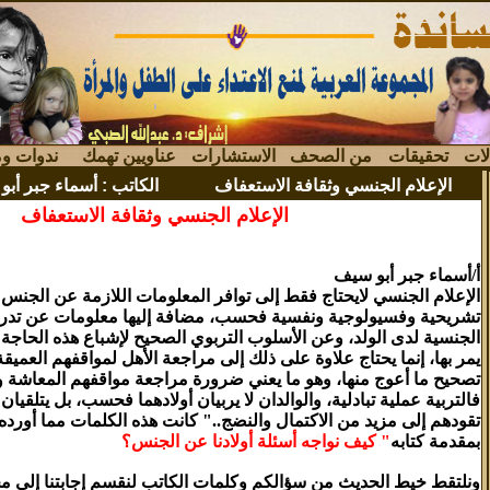
لات
تحقيقات
من الصحف
الاستشارات
عناويين تهمك
ندوات وم
الإعلام الجنسي وثقافة الاستعفاف
الكاتب
: أسماء جبر أب
الإعلام الجنسي وثقافة الاستعفاف
أ/أسماء جبر أبو سيف
الإعلام الجنسي لايحتاج فقط إلى توافر المعلومات اللازمة عن الجنس 
تشريحية وفسيولوجية ونفسية فحسب، مضافة إليها معلومات عن تدرج 
الجنسية لدى الولد، وعن الأسلوب التربوي الصحيح لإشباع هذه الحاجة ل
يمر بها، إنما يحتاج علاوة على ذلك إلى مراجعة الأهل لمواقفهم العمي
تصحيح ما أعوج منها، وهو ما يعني ضرورة مراجعة مواقفهم المعاشة و
فالتربية عملية تبادلية، والوالدان لا يربيان أولادهما فحسب، بل يتلقيان 
تقودهم إلى مزيد من الاكتمال والنضج.." كانت هذه الكلمات مما أورد
بمقدمة كتابه
" كيف نواجه أسئلة أولادنا عن الجنس؟
ونلتقط خيط الحديث من سؤالكم وكلمات الكاتب لنقسم إجابتنا إلى م